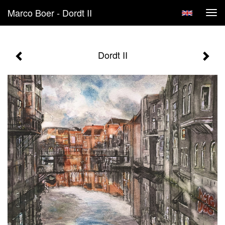
Marco Boer - Dordt II
Tog
navi
Dordt II