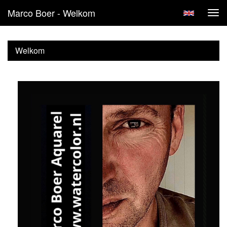
Marco Boer - Welkom
Tog
navi
Welkom