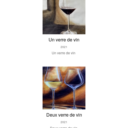
Un verre de vin
2021
Un verre de vin
Deux verre de vin
2021
Deux verre de vin