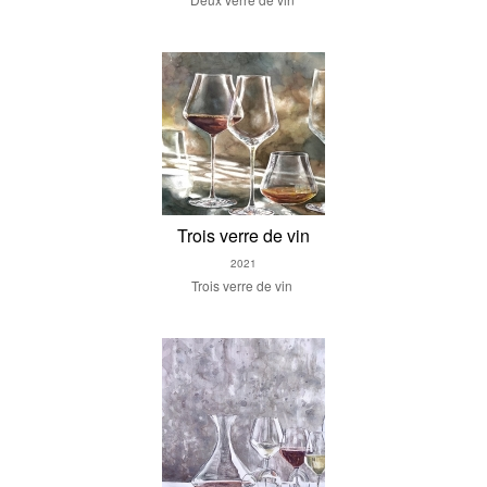
Trois verre de vin
2021
Trois verre de vin