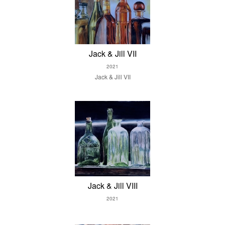
Jack & Jill VII
2021
Jack & Jill VII
Jack & Jill VIII
2021