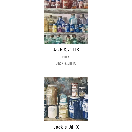
Jack & Jill IX
2021
Jack & Jill IX
Jack & Jill X