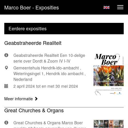
Marco Boer - Exposities
Tog
navi
Eerdere exposities
Geabstraheerde Realiteit
Geabstraheerde Realiteit Een 10-delige
serie over Dordt & Zoom IV I-IV
Gemeentehuis Hendrik-ido-ambacht ,
Weteringsingel 1, Hendrik ido ambacht ,
Nederland
2 april 2024 tot en met 30 mei 2024
Meer informatie
Great Churches & Organs
Great Churches & Organs Marco Boer