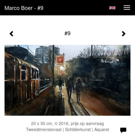
Marco Boer - #9
Tog
navi
#9
20 x 30 cm, © 2016, prijs op aanvraag
Tweedimensionaal | Schilderkunst | Aquarel