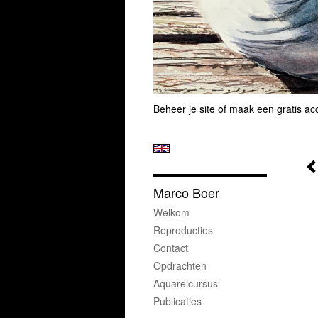
Beheer je site
of
maak een gratis ac
Marco Boer
Welkom
Reproducties
Contact
Opdrachten
Aquarelcursus
Publicaties