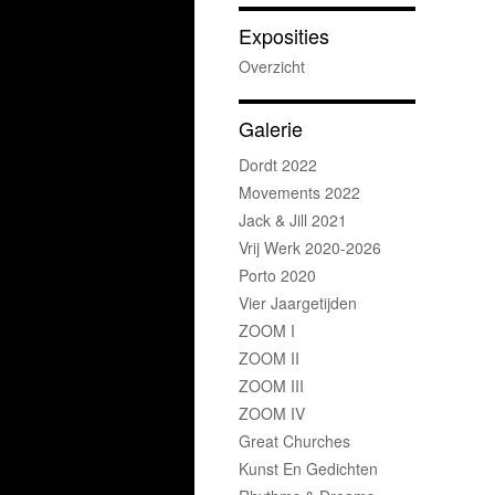
Exposities
Overzicht
Galerie
Dordt 2022
Movements 2022
Jack & Jill 2021
Vrij Werk 2020-2026
Porto 2020
Vier Jaargetijden
ZOOM I
ZOOM II
ZOOM III
ZOOM IV
Great Churches
Kunst En Gedichten