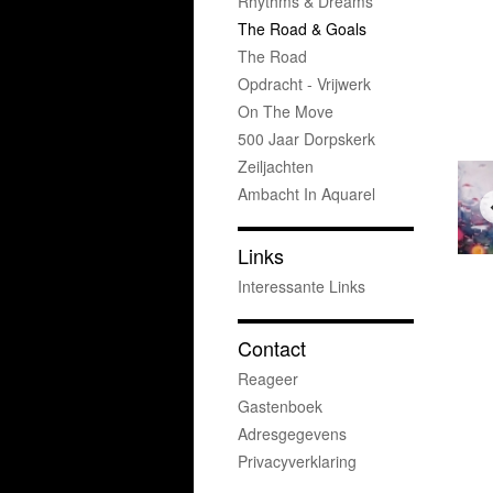
Rhythms & Dreams
The Road & Goals
The Road
Opdracht - Vrijwerk
On The Move
500 Jaar Dorpskerk
Zeiljachten
Ambacht In Aquarel
Links
Interessante Links
Contact
Reageer
Gastenboek
Adresgegevens
Privacyverklaring