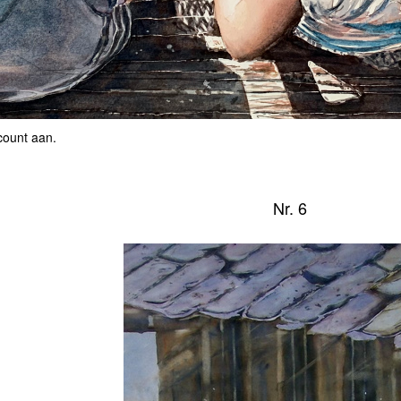
count aan
.
Nr. 6