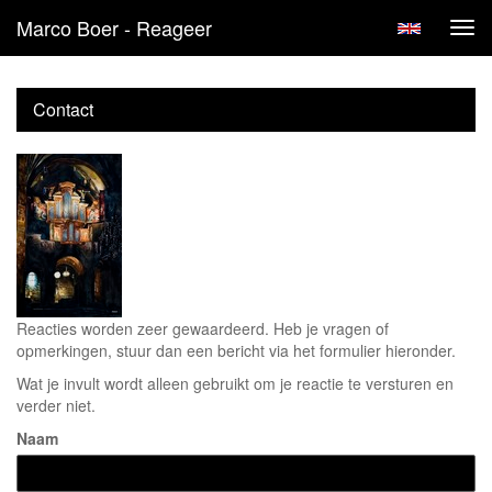
Marco Boer - Reageer
Tog
navi
Contact
Reacties worden zeer gewaardeerd. Heb je vragen of
opmerkingen, stuur dan een bericht via het formulier hieronder.
Wat je invult wordt alleen gebruikt om je reactie te versturen en
verder niet.
Naam