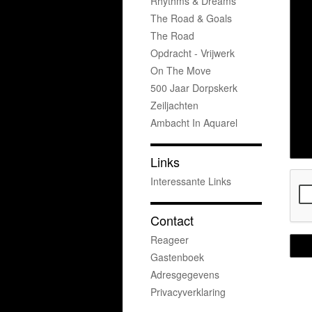
Rhythms & Dreams
The Road & Goals
The Road
Opdracht - Vrijwerk
On The Move
500 Jaar Dorpskerk
Zeiljachten
Ambacht In Aquarel
Links
Interessante Links
Contact
Reageer
Gastenboek
Adresgegevens
Privacyverklaring