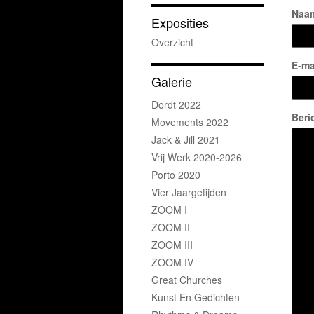
Naa
Exposities
Overzicht
E-ma
Galerie
Dordt 2022
Beri
Movements 2022
Jack & Jill 2021
Vrij Werk 2020-2026
Porto 2020
Vier Jaargetijden
ZOOM I
ZOOM II
ZOOM III
ZOOM IV
Great Churches
Kunst En Gedichten