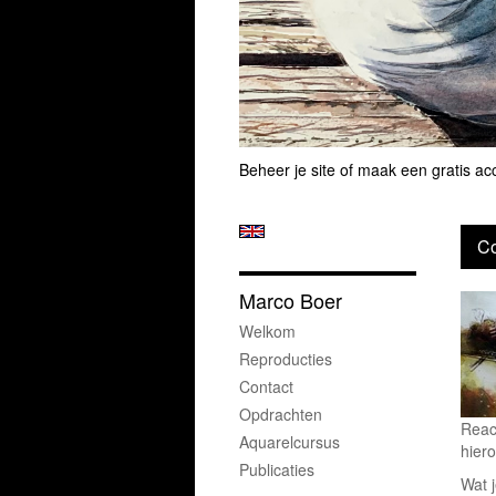
Beheer je site
of
maak een gratis ac
Co
Marco Boer
Welkom
Reproducties
Contact
Opdrachten
Reac
Aquarelcursus
hiero
Publicaties
Wat j