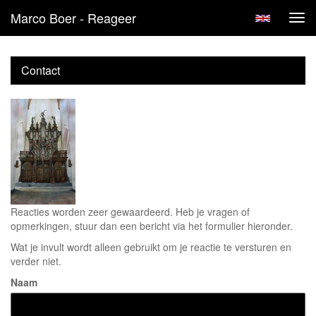
Marco Boer - Reageer
Tog
navi
Contact
Reacties worden zeer gewaardeerd. Heb je vragen of
opmerkingen, stuur dan een bericht via het formulier hieronder.
Wat je invult wordt alleen gebruikt om je reactie te versturen en
verder niet.
Naam