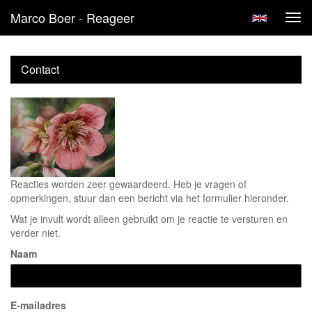
Marco Boer - Reageer
Tog
navi
Contact
Reacties worden zeer gewaardeerd. Heb je vragen of
opmerkingen, stuur dan een bericht via het formulier hieronder.
Wat je invult wordt alleen gebruikt om je reactie te versturen en
verder niet.
Naam
E-mailadres