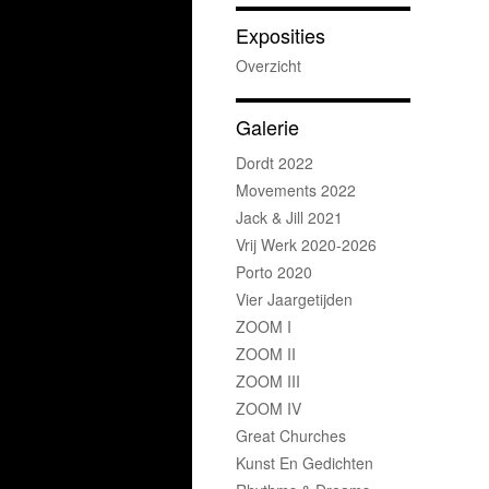
Exposities
Overzicht
Galerie
Dordt 2022
Movements 2022
Jack & Jill 2021
Vrij Werk 2020-2026
Porto 2020
Vier Jaargetijden
ZOOM I
ZOOM II
ZOOM III
ZOOM IV
Great Churches
Kunst En Gedichten