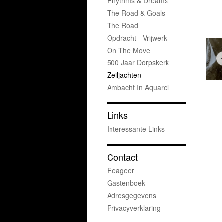
Rhythms & Dreams
The Road & Goals
The Road
Opdracht - Vrijwerk
On The Move
500 Jaar Dorpskerk
Zeiljachten
Ambacht In Aquarel
Links
Interessante Links
Contact
Reageer
Gastenboek
Adresgegevens
Privacyverklaring