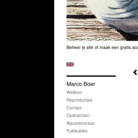
Beheer je site
of
maak een gratis ac
Marco Boer
Welkom
Reproducties
Contact
Opdrachten
Aquarelcursus
Publicaties