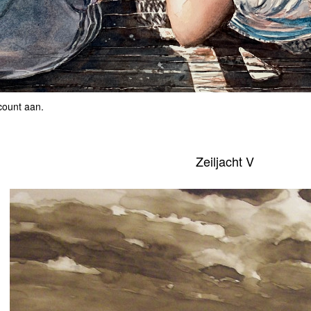
count aan
.
Zeiljacht V