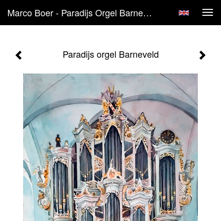
Marco Boer - Paradijs Orgel Barneveld
Tog
navi
Paradijs orgel Barneveld